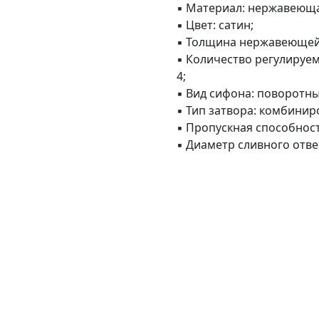
▪ Материал: нержавеющая
▪ Цвет: сатин;
▪ Толщина нержавеющей с
▪ Количество регулируе
4;
▪ Вид сифона: поворотны
▪ Тип затвора: комбинир
▪ Пропускная способност
▪ Диаметр сливного отве