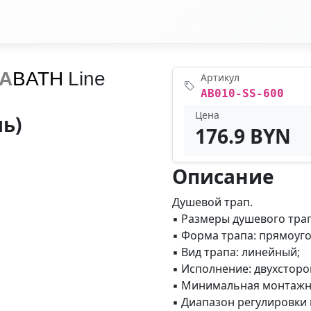
A
BATH
Line
Артикул
AB010-SS-600
Цена
ь)
176.9 BYN
Описание
Душевой трап.
▪ Размеры душевого трап
▪ Форма трапа: прямоуго
▪ Вид трапа: линейный;
▪ Исполнение: двухсторо
▪ Минимальная монтажна
▪ Диапазон регулировки 