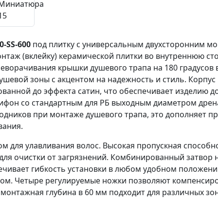
-SS-600
под плитку с универсальным двухсторонним мо
нтаж (вклейку) керамической плитки во внутреннюю ст
реворачивания крышки душевого трапа на 180 градусов в
шевой зоны с акцентом на надежность и стиль. Корпус
ванной до эффекта сатин, что обеспечивает изделию д
фон со стандартным для РБ выходным диаметром дрена
дников при монтаже душевого трапа, это дополняет пр
вания.
 для улавливания волос. Высокая пропускная способн
 для очистки от загрязнений. Комбинированный затвор
печивает гибкость установки в любом удобном положен
лом. Четыре регулируемые ножки позволяют компенсир
 монтажная глубина в 60 мм подходит для различных зо