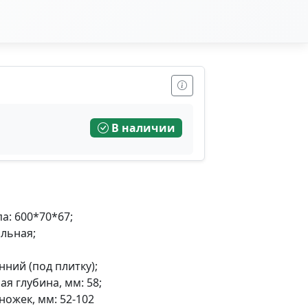
В наличии
а: 600*70*67;
льная;
нний (под плитку);
я глубина, мм: 58;
ножек, мм: 52-102