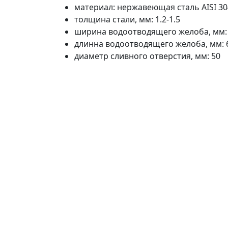
материал: нержавеющая сталь AISI 30
толщина стали, мм: 1.2-1.5
ширина водоотводящего желоба, мм:
длинна водоотводящего желоба, мм: 
диаметр сливного отверстия, мм: 50
монтажная глубина 60 мм
Диапазон регулировки ножек, мм: 52-
сифон поворотный на 360º
пропускная способность, л/мин: до 45
вид затвора: комбинированный
слив горизонтальный
гидроизоляционный материал в комп
4 регулируемые ножки
цвет: сатин
Комплектация:
водоотводящий желоб
сифон
съемная решетка